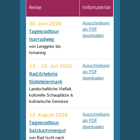
Reise
Infomaterial
30. Juni 2026
Ausschreibung
als PDF
Tagesradtour
downloaden
Isarradweg
von Lenggries bis
Ismaning
13. - 15. Juli 2026
Ausschreibung
als PDF
Rad.Erlebnis
downloaden
Südsteiermark
Landschaftliche Vielfalt,
kulturelle Schauplätze &
kulinarische Genüsse
12. August 2026
Ausschreibung
als PDF
Tagesradtour
downloaden
Salzkammergut
von Bad Ischl nach